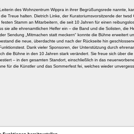
 Leiterin des Wohnzentrum Wippra in ihrer Begrüßungsrede nannte, kam
e Treue halten. Dietrich Linke, der Kuratoriumsvorsitzende der twsd 
m festen Stamm an Mitarbeitern, die seit 10 Jahren für einen reibungs
ss sie alle ehrenamtlichen Helfer ein – die Band und die Solisten, die
der Sendung „Mitmachen statt meckern“ konnte die Bühne erweitert un
, bestand die neue, überdachte und nach der Rückseite hin geschlosse
 Funktionstest. Dank vieler Sponsoren, der Unterstützung durch ehrena
ich die Bühne in den 10 Jahren stark verändert. Sie freue sich über d
estiert – in den gesamten Standort, einschließlich in das neuerworben
hne für die Künstler und das Sommerfest fei, welches wieder unvergess