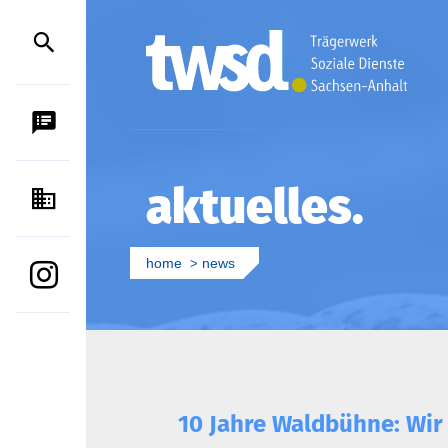
SPRACHAUSGABE
aktuelles
KONTAKT
home
news
INSTAGRAM
10 Jahre Waldbühne: Wir 