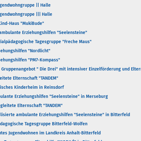
Jugendwohngruppe || Halle
Jugendwohngruppe ||| Halle
-Kind-Haus "MukiBude"
e ambulante Erziehungshilfen "Seelensteine"
Sozialpädagogische Tagesgruppe "Freche Maus"
iehungshilfen "Nordlicht"
rziehungshilfen "PM7-Kompass"
es Gruppenangebot " Die Drei" mit intensiver Einzelförderung und Elte
leitete Elternschaft "TANDEM"
gisches Kinderheim in Reinsdorf
bulante Erziehungshilfen "Seelensteine" in Merseburg
gleitete Elternschaft "TANDEM"
alisierte ambulante Erziehungshilfen "Seelensteine" in Bitterfeld
pädagogische Tagesgruppe Bitterfeld-Wolfen
eutes Jugendwohnen im Landkreis Anhalt-Bitterfeld