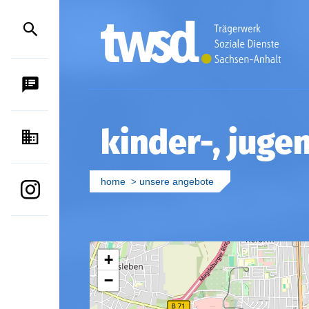
SPRACHAUSGABE
kinder-, juge
KONTAKT
home
unsere angebote
INSTAGRAM
+
−