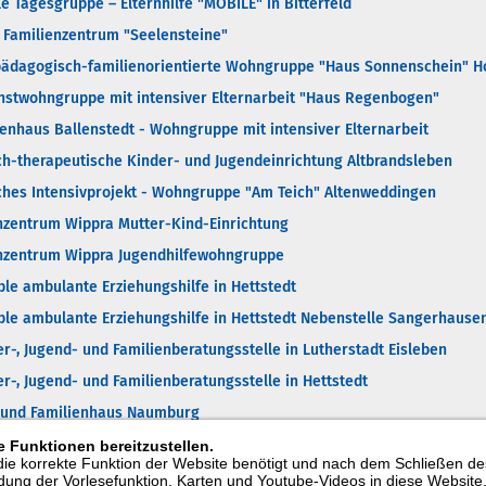
le Tagesgruppe – Elternhilfe "MOBILÉ" in Bitterfeld
 Familienzentrum "Seelensteine"
alpädagogisch-familienorientierte Wohngruppe "Haus Sonnenschein" 
nstwohngruppe mit intensiver Elternarbeit "Haus Regenbogen"
ienhaus Ballenstedt - Wohngruppe mit intensiver Elternarbeit
ch-therapeutische Kinder- und Jugendeinrichtung Altbrandsleben
ches Intensivprojekt - Wohngruppe "Am Teich" Altenweddingen
nzentrum Wippra Mutter-Kind-Einrichtung
nzentrum Wippra Jugendhilfewohngruppe
ble ambulante Erziehungshilfe in Hettstedt
ble ambulante Erziehungshilfe in Hettstedt Nebenstelle Sangerhause
r-, Jugend- und Familienberatungsstelle in Lutherstadt Eisleben
r-, Jugend- und Familienberatungsstelle in Hettstedt
- und Familienhaus Naumburg
 Funktionen bereitzustellen.
die korrekte Funktion der Website benötigt und nach dem Schließen d
indung der Vorlesefunktion, Karten und Youtube-Videos in diese Website