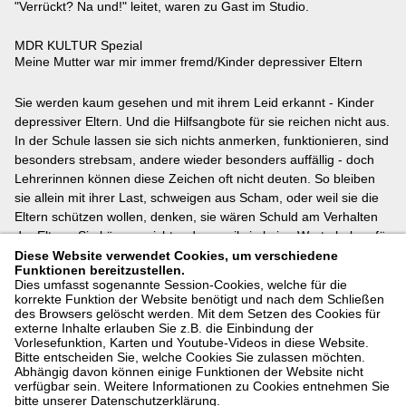
"Verrückt? Na und!" leitet, waren zu Gast im Studio.
MDR KULTUR Spezial
Meine Mutter war mir immer fremd/Kinder depressiver Eltern
Sie werden kaum gesehen und mit ihrem Leid erkannt - Kinder
depressiver Eltern. Und die Hilfsangbote für sie reichen nicht aus.
In der Schule lassen sie sich nichts anmerken, funktionieren, sind
besonders strebsam, andere wieder besonders auffällig - doch
Lehrerinnen können diese Zeichen oft nicht deuten. So bleiben
sie allein mit ihrer Last, schweigen aus Scham, oder weil sie die
Eltern schützen wollen, denken, sie wären Schuld am Verhalten
der Eltern. Sie können nicht reden, weil sie keine Worte haben für
das, was zu Hause los ist - weil es ihnen niemand erklärt.
Diese Website verwendet Cookies, um verschiedene
Funktionen bereitzustellen.
Dies umfasst sogenannte Session-Cookies, welche für die
Nachzuhören:
korrekte Funktion der Website benötigt und nach dem Schließen
des Browsers gelöscht werden. Mit dem Setzen des Cookies für
externe Inhalte erlauben Sie z.B. die Einbindung der
Auf MDR.de
https://www.mdr.de/kultur/radio/ipg/sendung-
Vorlesefunktion, Karten und Youtube-Videos in diese Website.
698622.html
Bitte entscheiden Sie, welche Cookies Sie zulassen möchten.
Abhängig davon können einige Funktionen der Website nicht
verfügbar sein. Weitere Informationen zu Cookies entnehmen Sie
Und in der ARD AUDIOTHEK:
bitte unserer Datenschutzerklärung.