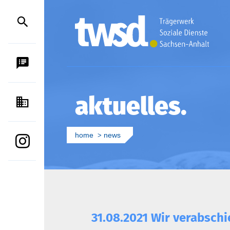
SPRACHAUSGABE
aktuelles
KONTAKT
home
news
INSTAGRAM
31.08.2021 Wir verabschi