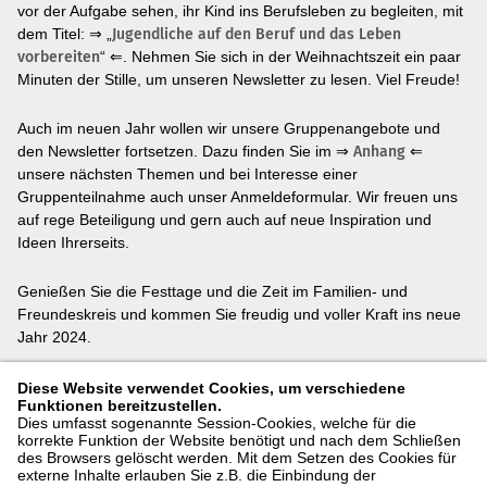
vor der Aufgabe sehen, ihr Kind ins Berufsleben zu begleiten, mit
dem Titel: ⇒ „
Jugendliche auf den Beruf und das Leben
vorbereiten
“ ⇐. Nehmen Sie sich in der Weihnachtszeit ein paar
Minuten der Stille, um unseren Newsletter zu lesen. Viel Freude!
Auch im neuen Jahr wollen wir unsere Gruppenangebote und
den Newsletter fortsetzen. Dazu finden Sie im ⇒
Anhang
⇐
unsere nächsten Themen und bei Interesse einer
Gruppenteilnahme auch unser Anmeldeformular. Wir freuen uns
auf rege Beteiligung und gern auch auf neue Inspiration und
Ideen Ihrerseits.
Genießen Sie die Festtage und die Zeit im Familien- und
Freundeskreis und kommen Sie freudig und voller Kraft ins neue
Jahr 2024.
Herzlichst,
Diese Website verwendet Cookies, um verschiedene
Funktionen bereitzustellen.
Ihr Team der Beratungsstelle!
Dies umfasst sogenannte Session-Cookies, welche für die
korrekte Funktion der Website benötigt und nach dem Schließen
Kinder-, Jugend- und Familienberatungsstelle
des Browsers gelöscht werden. Mit dem Setzen des Cookies für
externe Inhalte erlauben Sie z.B. die Einbindung der
Klosterplatz 23