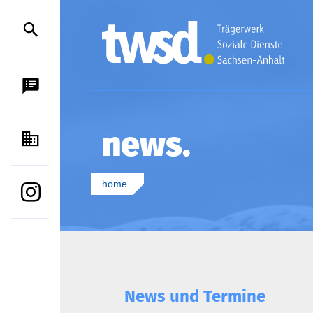
SPRACHAUSGABE
news
KONTAKT
home
INSTAGRAM
News und Termine