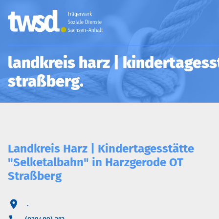
landkreis harz | kindertagess
straßberg
Landkreis Harz | Kindertagesstätte
"Selketalbahn" in Harzgerode OT
Straßberg
.