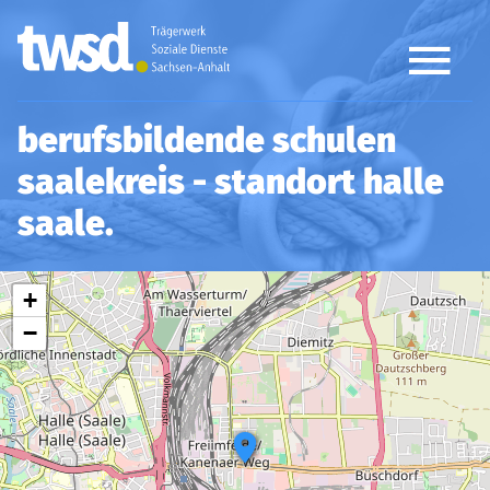
berufsbildende schulen
saalekreis - standort halle
saale
Leaflet
OpenStreetMap
| ©
contributors
+
−