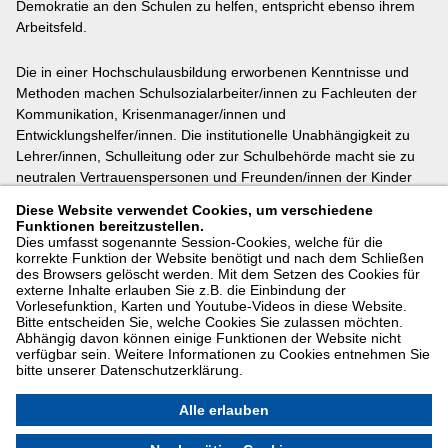
Demokratie an den Schulen zu helfen, entspricht ebenso ihrem
Arbeitsfeld.
Die in einer Hochschulausbildung erworbenen Kenntnisse und
Methoden machen Schulsozialarbeiter/innen zu Fachleuten der
Kommunikation, Krisenmanager/innen und
Entwicklungshelfer/innen. Die institutionelle Unabhängigkeit zu
Lehrer/innen, Schulleitung oder zur Schulbehörde macht sie zu
neutralen Vertrauenspersonen und Freunden/innen der Kinder
und Jugendlichen. Schulsozialarbeiter/innen wollen soziales
Diese Website verwendet Cookies, um verschiedene
Lernen und Engagement fördern, damit die Schüler/innen eigene
Funktionen bereitzustellen.
Ideen entwickeln, um den Schulalltag angenehmer zu gestalten
Dies umfasst sogenannte Session-Cookies, welche für die
korrekte Funktion der Website benötigt und nach dem Schließen
und Verantwortung für eigenes Handeln zu übernehmen.
des Browsers gelöscht werden. Mit dem Setzen des Cookies für
externe Inhalte erlauben Sie z.B. die Einbindung der
Sie bieten frühzeitig präventiv Begleitung und Unterstützung an,
Vorlesefunktion, Karten und Youtube-Videos in diese Website.
Bitte entscheiden Sie, welche Cookies Sie zulassen möchten.
damit Schüler/innen motiviert sind oder werden, einen Ihren
Abhängig davon können einige Funktionen der Website nicht
Leistungen entsprechenden Abschluss anzustreben und zu
verfügbar sein. Weitere Informationen zu Cookies entnehmen Sie
erreichen.
bitte unserer Datenschutzerklärung.
Alle erlauben
Gefördert durch den Landkreis Saalekreis.